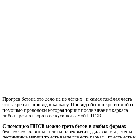
Прогрев бетона это дело не из лёгких , и самая тяжёлая часть
это закрепить провод к каркасу. Провод обычно крепят либо с
помощью проволоки которая торчит после вязания каркаса
либо нарезают короткие кусочки самой ПНСВ .
С помощью ПНСВ можно греть бетон в любых формах
будь то это колонны , плиты перекрытия , диафрагмы , стены ,
лестничные марши то есть везде где есть каркас , то есть есть к